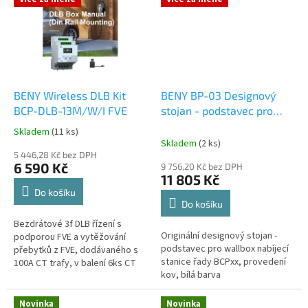
BENY Wireless DLB Kit
BENY BP-03 Designový
BCP-DLB-13M/W/I FVE
stojan - podstavec pro
wallboxy řady BCPxx,
Skladem
(11 ks)
Průměrné
výška 2,1m, barva bílá
Skladem
(2 ks)
hodnocení
5 446,28 Kč bez DPH
produktu
6 590 Kč
9 756,20 Kč bez DPH
je
11 805 Kč
5,0
Do košíku
z
Do košíku
5
Bezdrátové 3f DLB řízení s
hvězdiček.
Originální designový stojan -
podporou FVE a vytěžování
podstavec pro wallbox nabíjecí
přebytků z FVE, dodávaného s
stanice řady BCPxx, provedení
100A CT trafy, v balení 6ks CT
kov, bílá barva
Kompatibilní se všemi AC
nabíječkami BENY.
Novinka
Novinka