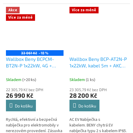
elektromobily EV Wallbox CE
elektromobily EV Wallbox CE
Certified. 3-fázový od 4.1kW do
Certified. 3-fázový od 4.1kW do
Akce
Více za méně
22kW Plná...
22kW Plná...
Více za méně
33 061 Kč
–18 %
Wallbox Beny BCPCM-
Wallbox Beny BCP-AT2N-P
BT2N-P 1x22kW, 4G +
1x22kW, kabel 5m + AKCE
AKCE EVMAPA na 1 rok
EVMAPA na 1 rok zdarma
zdarma
Skladem
(>20 ks)
Skladem
(1 ks)
22 305,79 Kč bez DPH
23 305,79 Kč bez DPH
26 990 Kč
28 200 Kč
Do košíku
Do košíku
Rychlá, efektivní a bezpečná
AC EV Nabíječka s
nabíječka pro elektromobily v
kabelem. BENY chytrá EV
nerezovém provedení. Zásuvka
nabíječka typu 2 s kabelem IP65.