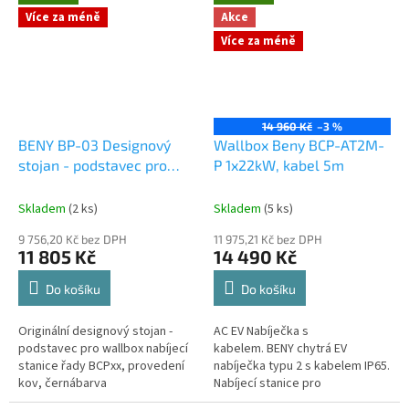
Více za méně
Akce
Více za méně
14 960 Kč
–3 %
BENY BP-03 Designový
Wallbox Beny BCP-AT2M-
stojan - podstavec pro
P 1x22kW, kabel 5m
wallboxy řady BCPxx,
výška 2,1m, barva černá
Skladem
(2 ks)
Skladem
(5 ks)
9 756,20 Kč bez DPH
11 975,21 Kč bez DPH
11 805 Kč
14 490 Kč
Do košíku
Do košíku
Originální designový stojan -
AC EV Nabíječka s
podstavec pro wallbox nabíjecí
kabelem. BENY chytrá EV
stanice řady BCPxx, provedení
nabíječka typu 2 s kabelem IP65.
kov, černábarva
Nabíjecí stanice pro
elektromobily EV Wallbox CE