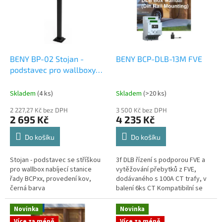
i
u
s
k
p
t
r
ů
o
d
BENY BP-02 Stojan -
BENY BCP-DLB-13M FVE
u
podstavec pro wallboxy
k
řady BCPxx, se stříškou,
t
výška 1,65m
Skladem
(4 ks)
Skladem
(>20 ks)
ů
2 227,27 Kč bez DPH
3 500 Kč bez DPH
2 695 Kč
4 235 Kč
Do košíku
Do košíku
Stojan - podstavec se stříškou
3f DLB řízení s podporou FVE a
pro wallbox nabíjecí stanice
vytěžování přebytků z FVE,
řady BCPxx, provedení kov,
dodávaného s 100A CT trafy, v
černá barva
balení 6ks CT Kompatibilní se
všemi AC nabíječkami BENY,
možnost i bezdrátového kitu.
Novinka
Novinka
Více za méně
Více za méně