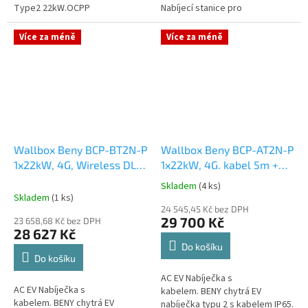
Type2 22kW.OCPP
Nabíjecí stanice pro
1.6J.5palcový LCD
elektromobily EV Wallbox CE
displej.Vestavěný MID
Certified. 3-fázový od 4.1kW do
Více za méně
Více za méně
elektroměr.Vestavěný RCCB 4P...
22kW Plná...
Wallbox Beny BCP-BT2N-P
Wallbox Beny BCP-AT2N-P
1x22kW, 4G, Wireless DLB
1x22kW, 4G. kabel 5m +
Kit BCP-DLB-13M/W/I FVE
AKCE EVMAPA na 1 rok
Skladem
(4 ks)
Průměrné
+ AKCE EVMAPA na 1 rok
zdarma
Skladem
(1 ks)
hodnocení
zdarma
24 545,45 Kč bez DPH
produktu
29 700 Kč
23 658,68 Kč bez DPH
je
28 627 Kč
5,0
Do košíku
z
Do košíku
5
AC EV Nabíječka s
hvězdiček.
AC EV Nabíječka s
kabelem. BENY chytrá EV
kabelem. BENY chytrá EV
nabíječka typu 2 s kabelem IP65.