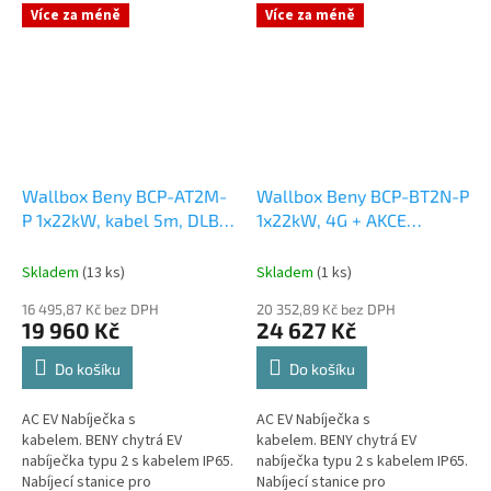
Certified. 3-fázový od 4.1kW do
Více za méně
Více za méně
22kW Plná...
Wallbox Beny BCP-AT2M-
Wallbox Beny BCP-BT2N-P
P 1x22kW, kabel 5m, DLB
1x22kW, 4G + AKCE
Kit Wireless BCP-DLB-
EVMAPA na 1 rok zdarma
13M/W/I FVE
Skladem
(13 ks)
Skladem
(1 ks)
16 495,87 Kč bez DPH
20 352,89 Kč bez DPH
19 960 Kč
24 627 Kč
Do košíku
Do košíku
AC EV Nabíječka s
AC EV Nabíječka s
kabelem. BENY chytrá EV
kabelem. BENY chytrá EV
nabíječka typu 2 s kabelem IP65.
nabíječka typu 2 s kabelem IP65.
Nabíjecí stanice pro
Nabíjecí stanice pro