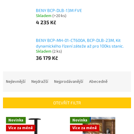
BENY BCP-DLB-13M FVE
Skladem
(>20 ks)
4 235 Kč
BENY BCP-MH-01-CT600A, BCP-DLB-23M, Kit
dynamického řízení záteže až pro 100ks stanic.
Skladem
(2 ks)
36 179 Kč
Ř
a
Nejlevnější
Nejdražší
Nejprodávanější
Abecedně
z
e
n
OTEVŘÍT FILTR
í
p
V
r
Novinka
Novinka
ý
o
Více za méně
Více za méně
p
d