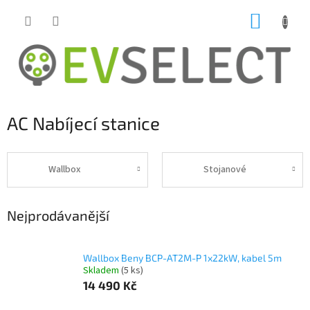
Přejít
NÁKUP
na
obsah
KOŠÍK
AC Nabíjecí stanice
Wallbox
Stojanové
Nejprodávanější
Wallbox Beny BCP-AT2M-P 1x22kW, kabel 5m
Skladem
(5 ks)
14 490 Kč