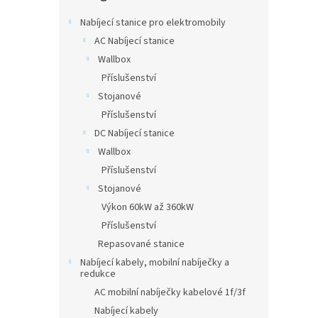
n
e
Nabíjecí stanice pro elektromobily
l
AC Nabíjecí stanice
Wallbox
Příslušenství
Stojanové
Příslušenství
DC Nabíjecí stanice
Wallbox
Příslušenství
Stojanové
Výkon 60kW až 360kW
Příslušenství
Repasované stanice
Nabíjecí kabely, mobilní nabíječky a
redukce
AC mobilní nabíječky kabelové 1f/3f
Nabíjecí kabely