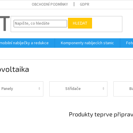
OBCHODNÍ PODMÍNKY
GDPR
HLEDAT
 mobilní nabíječky a redukce
Komponenty nabíjecích stanic
Fot
voltaika
Panely
Střídače
B
Produkty teprve připra