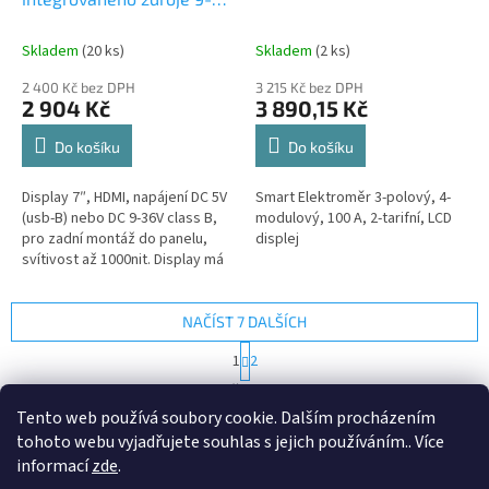
36VDC
Skladem
(20 ks)
Skladem
(2 ks)
2 400 Kč bez DPH
3 215 Kč bez DPH
2 904 Kč
3 890,15 Kč
Do košíku
Do košíku
Display 7″, HDMI, napájení DC 5V
Smart Elektroměr 3-polový, 4-
(usb-B) nebo DC 9-36V class B,
modulový, 100 A, 2-tarifní, LCD
pro zadní montáž do panelu,
displej
svítivost až 1000nit. Display má
menu s tlačítky jako běžný PC
monitor. Jas,...
NAČÍST 7 DALŠÍCH
S
1
2
t
O
r
19
položek celkem
v
á
Tento web používá soubory cookie. Dalším procházením
l
NAHORU
n
tohoto webu vyjadřujete souhlas s jejich používáním.. Více
á
k
d
o
informací
zde
.
v
Z
a