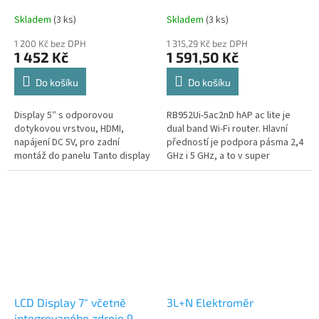
Skladem
(3 ks)
Skladem
(3 ks)
1 200 Kč bez DPH
1 315,29 Kč bez DPH
1 452 Kč
1 591,50 Kč
Do košíku
Do košíku
Display 5″ s odporovou
RB952Ui-5ac2nD hAP ac lite je
dotykovou vrstvou, HDMI,
dual band Wi-Fi router. Hlavní
napájení DC 5V, pro zadní
předností je podpora pásma 2,4
montáž do panelu Tanto display
GHz i 5 GHz, a to v super
prodáváme jako náhradní díl pro
rychlém standardu 802.11n/ac.
starší modely nabíjecích stanic.
Výborný router do domácnosti...
LCD Display 7″ včetně
3L+N Elektroměr
integrovaného zdroje 9-