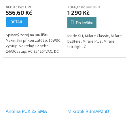
460 Kč bez DPH
1 066,12 Kč bez DPH
556,60 Kč
1 290 Kč
DETAIL
Do košíku
Spínaný zdroj na DIN lištu
Icode SLI, Mifare Classic, Mifare
Maximální příkon zátěže: 15WDC
DESFire, Mifare Plus, Mifare
výstup: volitelný 12 nebo
Ultralight C
24VDCvstup: AC 85÷264VAC; DC
120÷370VDC
Anténa PUK 2x SMA
Mikrotik RBmAP2nD