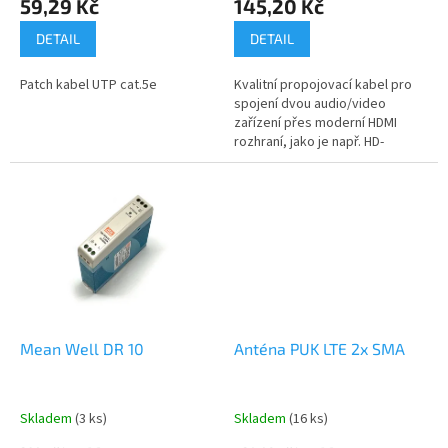
59,29 Kč
145,20 Kč
DETAIL
DETAIL
Patch kabel UTP cat.5e
Kvalitní propojovací kabel pro
spojení dvou audio/video
zařízení přes moderní HDMI
rozhraní, jako je např. HD-
DVD/Blu-ray přehrávač a
LCD/Plazma televizor. Kabel je
stíněný,...
Mean Well DR 10
Anténa PUK LTE 2x SMA
Skladem
(3 ks)
Skladem
(16 ks)