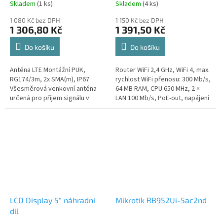
Skladem
(1 ks)
Skladem
(4 ks)
1 080 Kč bez DPH
1 150 Kč bez DPH
1 306,80 Kč
1 391,50 Kč
Do košíku
Do košíku
Anténa LTE Montážní PUK,
Router WiFi 2,4 GHz, WiFi 4, max.
RG174/3m, 2x SMA(m), IP67
rychlost WiFi přenosu: 300 Mb/s,
Všesměrová venkovní anténa
64 MB RAM, CPU 650 MHz, 2 ×
určená pro příjem signálu v
LAN 100 Mb/s, PoE-out, napájení
technologiích GSM/UMTS/LTE.
přes adaptér a PoE-in Rozhraní:
Anténa pracuje v pásmech...
2x LAN 10/100...
LCD Display 5″ náhradní
Mikrotik RB952Ui-5ac2nd
díl