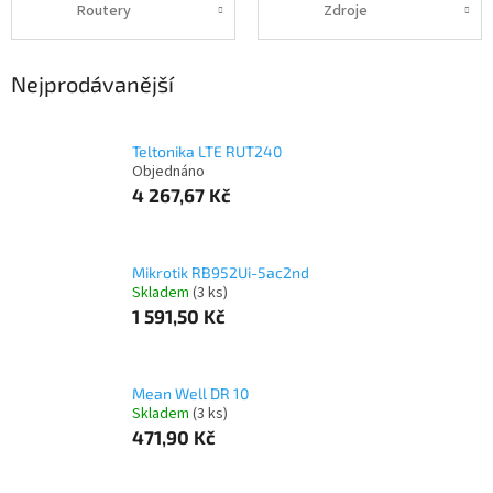
Routery
Zdroje
Nejprodávanější
Teltonika LTE RUT240
Objednáno
4 267,67 Kč
Mikrotik RB952Ui-5ac2nd
Skladem
(3 ks)
1 591,50 Kč
Mean Well DR 10
Skladem
(3 ks)
471,90 Kč