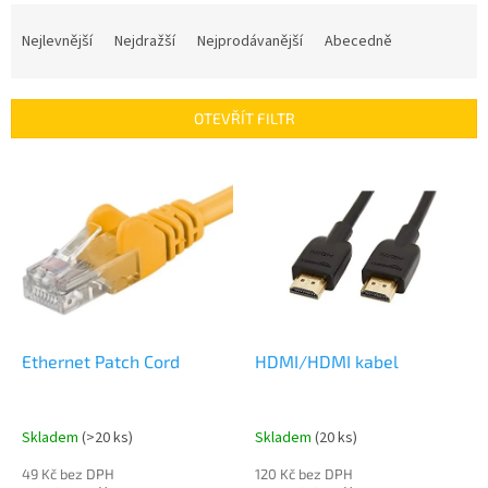
Ř
a
Nejlevnější
Nejdražší
Nejprodávanější
Abecedně
z
e
n
OTEVŘÍT FILTR
í
p
V
r
ý
o
p
d
i
u
s
k
p
t
r
ů
o
d
Ethernet Patch Cord
HDMI/HDMI kabel
u
k
t
Skladem
(>20 ks)
Skladem
(20 ks)
ů
49 Kč bez DPH
120 Kč bez DPH