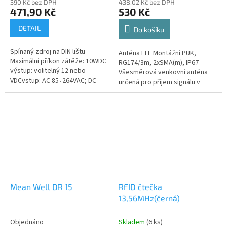
390 Kč bez DPH
438,02 Kč bez DPH
471,90 Kč
530 Kč
DETAIL
Do košíku
Spínaný zdroj na DIN lištu
Anténa LTE Montážní PUK,
Maximální příkon zátěže: 10WDC
RG174/3m, 2xSMA(m), IP67
výstup: volitelný 12 nebo
Všesměrová venkovní anténa
VDCvstup: AC 85÷264VAC; DC
určená pro příjem signálu v
120÷370VDC
technologiích GSM/UMTS/LTE.
Anténa pracuje v pásmech...
Mean Well DR 15
RFID čtečka
13,56MHz(černá)
Objednáno
Skladem
(6 ks)