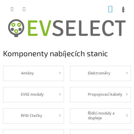
Přejít
NÁKUP
na
obsah
KOŠÍK
Komponenty nabíjecích stanic
Antény
Elektroměry
EVSE moduly
Propojovací kabely
Řídící moduly a
RFID čtečky
displeje