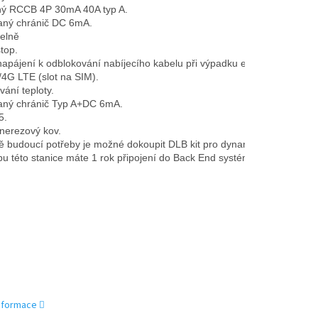
ý RCCB 4P 30mA 40A typ A. 
aný chránič DC 6mA.
telně
top.
napájení k odblokování nabíjecího kabelu při výpadku elektrické sítě.
/4G LTE (slot na SIM).
vání teploty.
aný chránič Typ A+DC 6mA.
5.
 nerezový kov.
ě budoucí potřeby je možné dokoupit DLB kit pro dynamické řízení výk
pu této stanice máte 1 rok připojení do Back End systému EVMAPA zd
informace