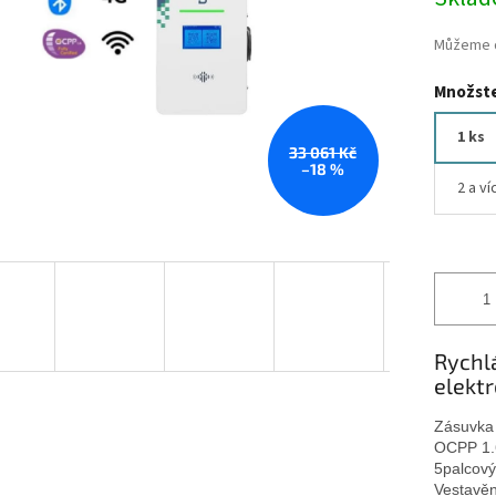
cena:
Můžeme d
Množste
1 ks
33 061 Kč
–18 %
2 a ví
Rychlá
elekt
Zásuvka
OCPP 1.
5palcový
Vestavěn