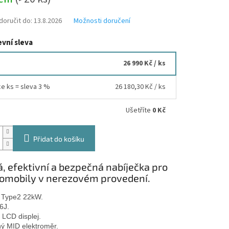
oručit do:
13.8.2026
Možnosti doručení
vní sleva
26 990 Kč
/ ks
ce ks = sleva 3 %
26 180,30 Kč
/ ks
Ušetříte
0 Kč
Přidat do košíku
, efektivní a bezpečná nabíječka pro
romobily v nerezovém provedení.
 Type2 22kW.
6J.
 LCD displej.
ý MID elektroměr.