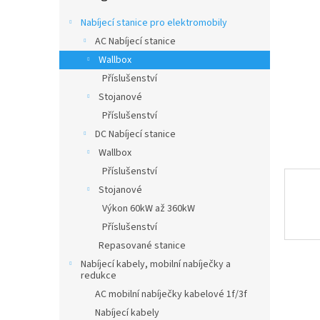
n
e
Nabíjecí stanice pro elektromobily
l
AC Nabíjecí stanice
Wallbox
Příslušenství
Stojanové
Příslušenství
DC Nabíjecí stanice
Wallbox
Příslušenství
Stojanové
Výkon 60kW až 360kW
Příslušenství
Repasované stanice
Nabíjecí kabely, mobilní nabíječky a
redukce
AC mobilní nabíječky kabelové 1f/3f
Nabíjecí kabely