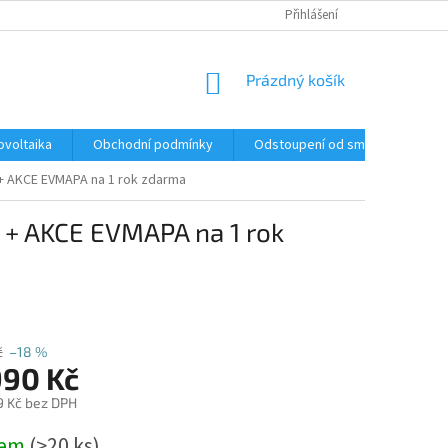
Přihlášení
NÁKUPNÍ
Prázdný košík
KOŠÍK
ovoltaika
Obchodní podmínky
Odstoupení od smlouvy
K
+ AKCE EVMAPA na 1 rok zdarma
+ AKCE EVMAPA na 1 rok
y
č
–18 %
990 Kč
9 Kč bez DPH
dem
(>20 ks)