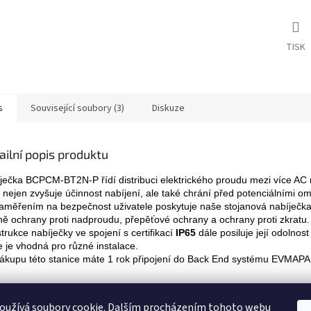
TISK
s
Související soubory (3)
Diskuze
ailní popis produktu
ječka 
BCPCM-BT2N-P
 řídí distribuci elektrického proudu mezi více AC
 nejen zvyšuje účinnost nabíjení, ale také chrání před potenciálními om
aměřením na bezpečnost uživatele poskytuje naše stojanová nabíječka 
ně ochrany proti nadproudu, přepěťové ochrany a ochrany proti zkratu.
trukce nabíječky ve spojení s certifikací 
IP65 
dále posiluje její odolnost
e je vhodná pro různé instalace.
nákupu této stanice máte 1 rok připojení do Back End systému EVMAP
oužívá soubory cookie. Dalším procházením tohoto webu