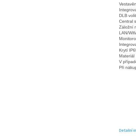
Vestavěn
Integrov
DLB voli
Central s
Záložní 
LAN/Wifi
Monitoro
Integrov
Krytí IP6
Materiál
V případ
Při náku
Detailní 