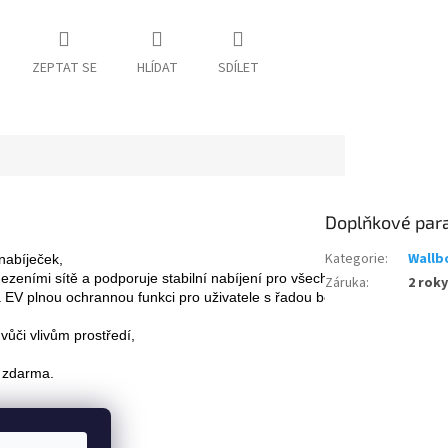
ZEPTAT SE
HLÍDAT
SDÍLET
Doplňkové par
Kategorie
:
Wallb
 nabíječek,
ezeními sítě a podporuje stabilní nabíjení pro všechna elektrická vozidl
Záruka
:
2 roky
EV plnou ochrannou funkci pro uživatele s řadou bezpečnostních opat
 
 vůči vlivům prostředí, 
A zdarma.