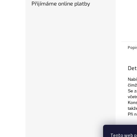
Přijímáme online platby
Popi
Det
Nabí
čímž
Se z
včet
Kons
takž
Při 
Tento web p