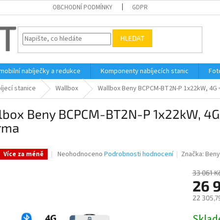
OBCHODNÍ PODMÍNKY
GDPR
HLEDAT
 mobilní nabíječky a redukce
Komponenty nabíjecích stanic
Fot
íjecí stanice
Wallbox
Wallbox Beny BCPCM-BT2N-P 1x22kW, 4G 
lbox Beny BCPCM-BT2N-P 1x22kW, 4G 
rma
Průměrné
Neohodnoceno
Podrobnosti hodnocení
Značka:
Ben
Více za méně
hodnocení
produktu
33 061 K
je
26 
0,0
22 305,7
z
5
Měrná
Skla
hvězdiček.