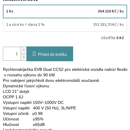
1 ks
364 210 Kč
/ ks
2 a více ks = sleva 3 %
353 283,70 Kč
/ ks
Ušetříte
0 Kč
Přidat do košíku
Rychlonabíječka EVB Dual CCS2 pro elektrická vozidla nabízí flexibili
 v rozsahu výkonu do 90 kW.
Pro nabíjení jakýchkoli dvou elektromobilů současně.
Dynamické řízení výkonu.
LCD 21" dotyk
OCPP 1.6J
Výstupní napětí 
150V~1000V DC
Vstupní napětí   400 V (50 Hz), 3L/N/PE
Vstupní účiník   ≥0.98
Účinnost            ≥95%
Hlučnost            ≤65dB
Limit harmonického proudu