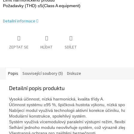
Požadavky (THD) ≤5(Class A equipment)
Detailní informace
ZEPTAT SE
HLÍDAT
SDÍLET
Popis
Související soubory (5)
Diskuze
Detailní popis produktu
Vysoká účinnost, nízká harmonická, kvalita třídy A. 
Účinnost systému ≥95 %, špičková hustota výkonu, nízká spotřeba
Nabíjecí modul využívá technologii aktivní korekce účiníku, harmo
Modulární konstrukce, spolehlivý systém.
Systém využívá vícemodulový paralelní výstupní režim, flexibilní 
Selhání jednoho modulu neovlivňuje systém, což výrazně zlepšuje s
Všestranná ochrana pro zajištění bezpečnosti.