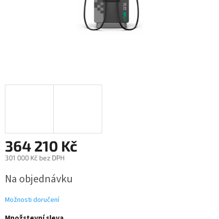
364 210 Kč
301 000 Kč bez DPH
Měrná
Na objednávku
cena:
Možnosti doručení
Množstevní sleva