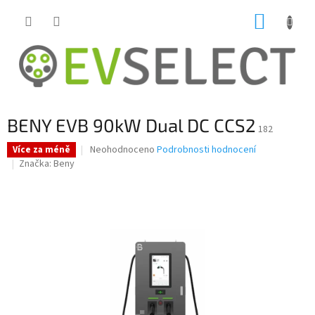
Přejít
NÁKUP
na
obsah
KOŠÍK
BENY EVB 90kW Dual DC CCS2
182
Průměrné
Neohodnoceno
Podrobnosti hodnocení
Více za méně
hodnocení
Značka:
Beny
produktu
je
0,0
z
5
hvězdiček.